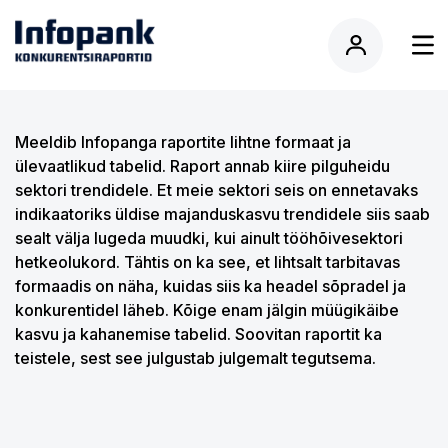
Meeldib Infopanga raportite lihtne formaat ja
ülevaatlikud tabelid. Raport annab kiire pilguheidu
sektori trendidele. Et meie sektori seis on ennetavaks
indikaatoriks üldise majanduskasvu trendidele siis saab
sealt välja lugeda muudki, kui ainult tööhõivesektori
hetkeolukord. Tähtis on ka see, et lihtsalt tarbitavas
formaadis on näha, kuidas siis ka headel sõpradel ja
konkurentidel läheb. Kõige enam jälgin müügikäibe
kasvu ja kahanemise tabelid. Soovitan raportit ka
teistele, sest see julgustab julgemalt tegutsema.